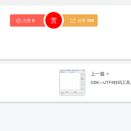
赏
点赞
0
分享
309
上一篇
>
GBK—UTF8转码工