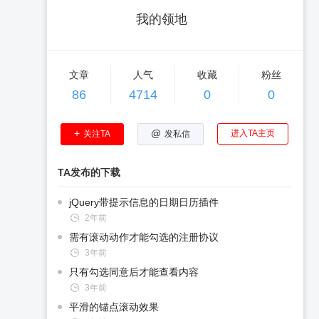
我的领地
文章
人气
收藏
粉丝
86
4714
0
0
+
@
进入TA主页
关注TA
发私信
TA发布的下载
jQuery带提示信息的日期日历插件
2年前
需有滚动动作才能勾选的注册协议
3年前
只有勾选同意后才能查看内容
3年前
平滑的锚点滚动效果