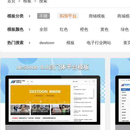
首页
模板
搜索
>
>
B2B平台
模板分类
不限
商铺模板
商城模
模板颜色
全部
红色
橙色
黄色
绿色
热门搜索
destoon
模板
电子行业网站
黄
destoon 8.0自门体平台模板